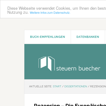
Diese Webseite verwendet Cookies, um Ihnen den bestm
Nutzung zu.
Weitere Infos zum Datenschutz.
Zum
Zur
Inhalt
Seitenspalte
springen
springen
BUCH-EMPFEHLUNGEN
DATENBANKEN
AKTUELLE SEITE:
START
/
DISSERTATIONEN
/
REZENSION 
Rezension – Die Europäische