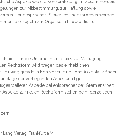
rechtliche Aspekte wie die Konzernleitung im Zusammenspiel
Regelungen zur Mitbestimmung, zur Haftung sowie
is werden hier besprochen. Steuerlich angesprochen werden
en, die Regeln zur Organschaft sowie die zur
noch nicht für die Unternehmenspraxis zur Verfügung
en Rechtsform wird wegen des einheitlichen
en hinweg gerade in Konzernen eine hohe Akzeptanz finden.
rundlage der vorliegenden Arbeit künftige
usgearbeiteten Aspekte bei entsprechender Gremienarbeit
hen Aspekte zur neuen Rechtsform stehen beim derzeitigen
nzern
r Lang Verlag, Frankfurt a.M.