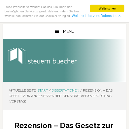
Diese Webseite verwendet Cookies, um Ihnen den
Weitersurfen
bestmöglichen Service zu gewährleisten. Indem Sie hier
Weitere Infos zum Datenschutz.
weitersurfen, stimmen Sie der Cookie-Nutzung zu.
Zum
Zur
Inhalt
Seitenspalte
MENU
springen
springen
AKTUELLE SEITE:
START
/
DISSERTATIONEN
/
REZENSION – DAS
GESETZ ZUR ANGEMESSENHEIT DER VORSTANDSVERGÜTUNG
(VORSTAG)
Rezension – Das Gesetz zur