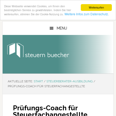
Diese Webseite verwendet Cookies, um Ihnen den
Weitersurfen
bestmöglichen Service zu gewährleisten. Indem Sie hier
Weitere Infos zum Datenschutz.
weitersurfen, stimmen Sie der Cookie-Nutzung zu.
Zum
Zur
Inhalt
Seitenspalte
MENU
springen
springen
AKTUELLE SEITE:
START
/
STEUERBERATER-AUSBILDUNG
/
PRÜFUNGS-COACH FÜR STEUERFACHANGESTELLTE
Prüfungs-Coach für
Steuerfachangestellte