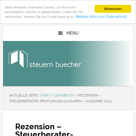
Diese Webseite verwendet Cookies, um Ihnen den
Weitersurfen
bestmöglichen Service zu gewährleisten. Indem Sie hier
Weitere Infos zum Datenschutz.
weitersurfen, stimmen Sie der Cookie-Nutzung zu.
Zum
Zur
Inhalt
Seitenspalte
MENU
springen
springen
AKTUELLE SEITE:
START
/
LEHRBUCH
/
REZENSION –
STEUERBERATER-PRÜFUNGSKLAUSUREN – AUSGABE 2013
Rezension –
Steuerberater-