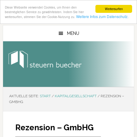
Diese Webseite verwendet Cookies, um Ihnen den
Weitersurfen
bestmöglichen Service zu gewährleisten. Indem Sie hier
Weitere Infos zum Datenschutz.
weitersurfen, stimmen Sie der Cookie-Nutzung zu.
Zum
Zur
Inhalt
Seitenspalte
MENU
springen
springen
AKTUELLE SEITE:
START
/
KAPITALGESELLSCHAFT
/
REZENSION –
GMBHG
Rezension – GmbHG