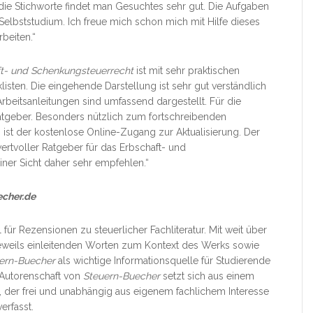
 die Stichworte findet man Gesuchtes sehr gut. Die Aufgaben
 Selbststudium. Ich freue mich schon mich mit Hilfe dieses
beiten.“
t- und Schenkungsteuerrecht
ist mit sehr praktischen
klisten. Die eingehende Darstellung ist sehr gut verständlich
Arbeitsanleitungen sind umfassend dargestellt. Für die
Ratgeber. Besonders nützlich zum fortschreibenden
 ist der kostenlose Online-Zugang zur Aktualisierung. Der
rtvoller Ratgeber für das Erbschaft- und
ner Sicht daher sehr empfehlen.“
cher.de
 für Rezensionen zu steuerlicher Fachliteratur. Mit weit über
jeweils einleitenden Worten zum Kontext des Werks sowie
ern-Buecher
als wichtige Informationsquelle für Studierende
e Autorenschaft von
Steuern-Buecher
setzt sich aus einem
, der frei und unabhängig aus eigenem fachlichem Interesse
erfasst.