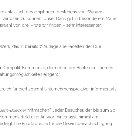
rn anlässlich des einjährigen Bestehens von
Steuern-
r verlosen zu können. Unser Dank gilt in besonderem Maße
uswahl von drei – wie wir finden – sehr interessanten
n Werk, das in bereits 7. Auflage alle Facetten der Due
r Kompakt-Kommentar, der neben der Breite der Themen
taltungsmöglichkeiten eingeht.“
ereich fundiert sowohl Unternehmenspraktiker informiert als
uern-Buecher
mitmachen? Jeder Besucher, der bis zum 20.
Kommentarfeld eine Antwort hinterlässt, nimmt am
edingt Ihre Emailadresse für die Gewinnbenachrichtigung