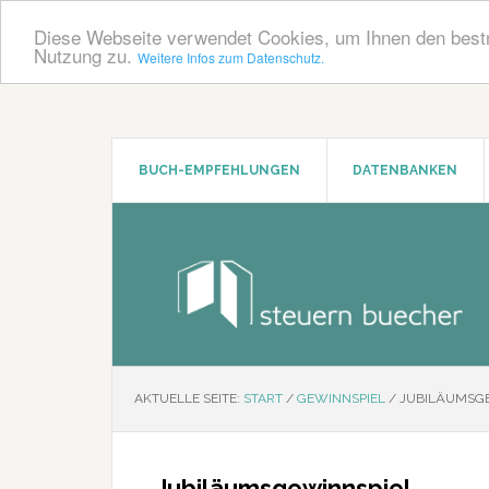
Diese Webseite verwendet Cookies, um Ihnen den bestm
Nutzung zu.
Weitere Infos zum Datenschutz.
Zum
Zur
Inhalt
Seitenspalte
springen
springen
BUCH-EMPFEHLUNGEN
DATENBANKEN
AKTUELLE SEITE:
START
/
GEWINNSPIEL
/
JUBILÄUMSGE
Jubiläumsgewinnspiel