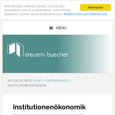
Diese Webseite verwendet Cookies, um Ihnen den
Weitersurfen
bestmöglichen Service zu gewährleisten. Indem Sie hier
Weitere Infos zum Datenschutz.
weitersurfen, stimmen Sie der Cookie-Nutzung zu.
Zum
Zur
Inhalt
Seitenspalte
MENU
springen
springen
AKTUELLE SEITE:
START
/
DATENBANKEN
/
INSTITUTIONENÖKONOMIK
Institutionenökonomik