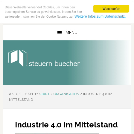
Diese Webseite verwendet Cookies, um Ihnen den
Weitersurfen
bestmöglichen Service zu gewährleisten. Indem Sie hier
Weitere Infos zum Datenschutz.
weitersurfen, stimmen Sie der Cookie-Nutzung zu.
Zum
Zur
Inhalt
Seitenspalte
MENU
springen
springen
AKTUELLE SEITE:
START
/
ORGANISATION
/
INDUSTRIE 4.0 IM
MITTELSTAND
Industrie 4.0 im Mittelstand