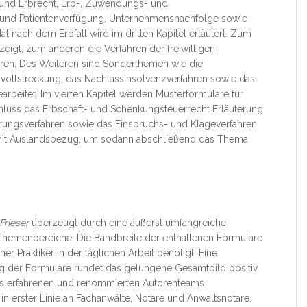
 und Erbrecht, Erb-, Zuwendungs- und
ht und Patientenverfügung, Unternehmensnachfolge sowie
t nach dem Erbfall wird im dritten Kapitel erläutert. Zum
ezeigt, zum anderen die Verfahren der freiwilligen
ahren. Des Weiteren sind Sonderthemen wie die
vollstreckung, das Nachlassinsolvenzverfahren sowie das
beitet. Im vierten Kapitel werden Musterformulare für
hluss das Erbschaft- und Schenkungsteuerrecht Erläuterung
erungsverfahren sowie das Einspruchs- und Klageverfahren
ll mit Auslandsbezug, um sodann abschließend das Thema
Frieser
überzeugt durch eine äußerst umfangreiche
r Themenbereiche. Die Bandbreite der enthaltenen Formulare
her Praktiker in der täglichen Arbeit benötigt. Eine
ng der Formulare rundet das gelungene Gesamtbild positiv
des erfahrenen und renommierten Autorenteams
in erster Linie an Fachanwälte, Notare und Anwaltsnotare.