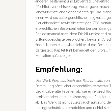
anderen Testament und Erbvertrag, Ehevertrag
Pflichtteilsverzichtsvertrag, Vorsorgevollmac
landwirtschaftliche Sondernachfolge. Das Manda
einen wird die außergerichtliche Tätigkeit aufg
Gerichtsbarkeit sowie die streitigen ZPO-Verf
erbrechtlichen Besonderheiten bei der Zwangs
Schiedsmandat nach dem Erbfall umfassend bear
Stiftungsgeschäfte besprochen, bevor im Ansc
findet. Neben einer Übersicht wird das Besteu
dargestellt. Kapitel fünf behandelt den Erbfa
Mediation aufzuzeigen.
Empfehlung:
Das Werk
Formularbuch des Fachanwalts
von
Darstellung sämtlicher erbrechtlich relevante
deckt dabei alle Facetten ab, die ein erbrechtlic
problemorientierte, praxisbezogene Erläuteru
ab. Das Werk ist nicht zuletzt auch aufgrund 
uneingeschränkt zu empfehlen und richtet sich 