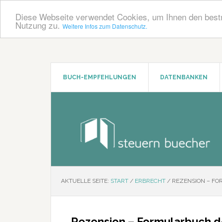
Diese Webseite verwendet Cookies, um Ihnen den bestm
Nutzung zu.
Weitere Infos zum Datenschutz.
Zum
Zur
Inhalt
Seitenspalte
springen
springen
BUCH-EMPFEHLUNGEN
DATENBANKEN
AKTUELLE SEITE:
START
/
ERBRECHT
/
REZENSION – FO
Rezension – Formularbuch d