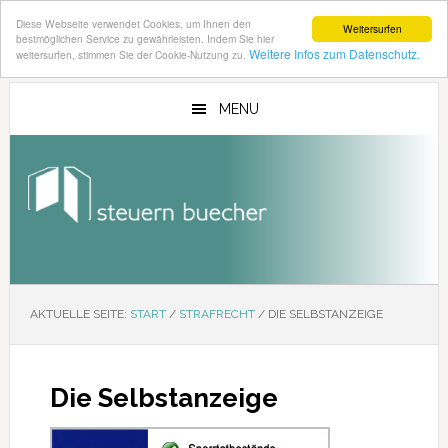
Diese Webseite verwendet Cookies, um Ihnen den
Weitersurfen
bestmöglichen Service zu gewährleisten. Indem Sie hier
Weitere Infos zum Datenschutz.
weitersurfen, stimmen Sie der Cookie-Nutzung zu.
Zum
Zur
Inhalt
Seitenspalte
MENU
springen
springen
AKTUELLE SEITE:
START
/
STRAFRECHT
/
DIE SELBSTANZEIGE
Die Selbstanzeige