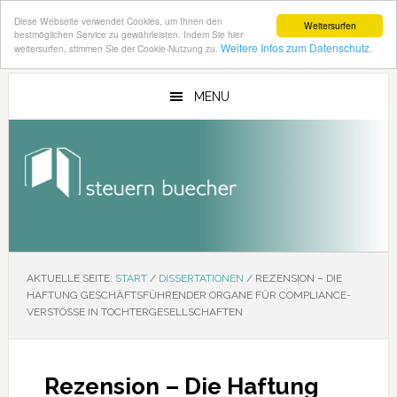
Diese Webseite verwendet Cookies, um Ihnen den
Weitersurfen
bestmöglichen Service zu gewährleisten. Indem Sie hier
Weitere Infos zum Datenschutz.
weitersurfen, stimmen Sie der Cookie-Nutzung zu.
Zum
Zur
Inhalt
Seitenspalte
MENU
springen
springen
AKTUELLE SEITE:
START
/
DISSERTATIONEN
/
REZENSION – DIE
HAFTUNG GESCHÄFTSFÜHRENDER ORGANE FÜR COMPLIANCE-
VERSTÖSSE IN TOCHTERGESELLSCHAFTEN
Rezension – Die Haftung