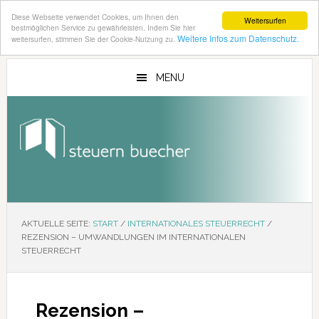
Diese Webseite verwendet Cookies, um Ihnen den
Weitersurfen
bestmöglichen Service zu gewährleisten. Indem Sie hier
Weitere Infos zum Datenschutz.
weitersurfen, stimmen Sie der Cookie-Nutzung zu.
Zum
Zur
Inhalt
Seitenspalte
MENU
springen
springen
AKTUELLE SEITE:
START
/
INTERNATIONALES STEUERRECHT
/
REZENSION – UMWANDLUNGEN IM INTERNATIONALEN
STEUERRECHT
Rezension –