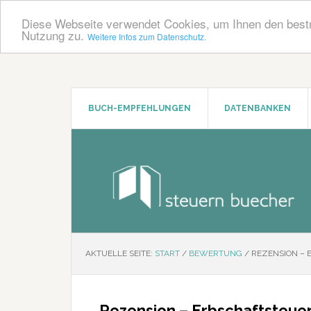
Diese Webseite verwendet Cookies, um Ihnen den bestm
Nutzung zu.
Weitere Infos zum Datenschutz.
Zum
Zur
Inhalt
Seitenspalte
springen
springen
BUCH-EMPFEHLUNGEN
DATENBANKEN
AKTUELLE SEITE:
START
/
BEWERTUNG
/
REZENSION – 
Rezension – Erbschaftsteue