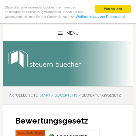
Diese Webseite verwendet Cookies, um Ihnen den
Weitersurfen
bestmöglichen Service zu gewährleisten. Indem Sie hier
Weitere Infos zum Datenschutz.
weitersurfen, stimmen Sie der Cookie-Nutzung zu.
Zum
Zur
Inhalt
Seitenspalte
MENU
springen
springen
AKTUELLE SEITE:
START
/
BEWERTUNG
/
BEWERTUNGSGESETZ
Bewertungsgesetz