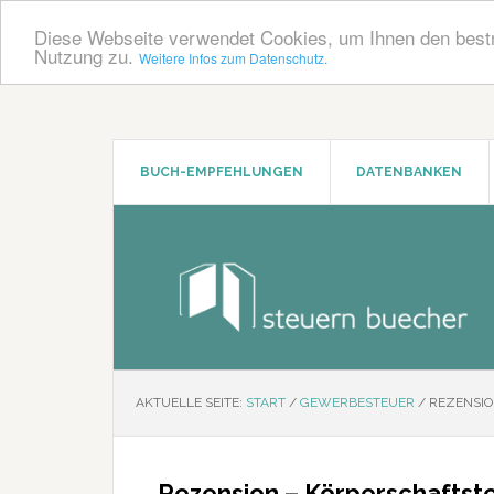
Diese Webseite verwendet Cookies, um Ihnen den bestm
Nutzung zu.
Weitere Infos zum Datenschutz.
Zum
Zur
Inhalt
Seitenspalte
springen
springen
BUCH-EMPFEHLUNGEN
DATENBANKEN
AKTUELLE SEITE:
START
/
GEWERBESTEUER
/
REZENSIO
Rezension – Körperschafts