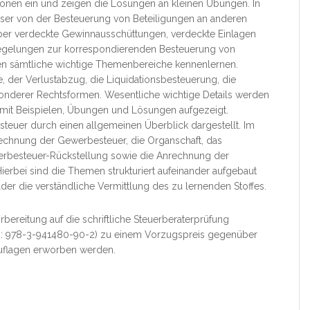
tionen ein und zeigen die Lösungen an kleinen Übungen. In
Leser von der Besteuerung von Beteiligungen an anderen
ber verdeckte Gewinnausschüttungen, verdeckte Einlagen
 Regelungen zur korrespondierenden Besteuerung von
n sämtliche wichtige Themenbereiche kennenlernen.
, der Verlustabzug, die Liquidationsbesteuerung, die
onderer Rechtsformen. Wesentliche wichtige Details werden
 mit Beispielen, Übungen und Lösungen aufgezeigt.
steuer durch einen allgemeinen Überblick dargestellt. Im
rechnung der Gewerbesteuer, die Organschaft, das
rbesteuer-Rückstellung sowie die Anrechnung der
erbei sind die Themen strukturiert aufeinander aufgebaut
r die verständliche Vermittlung des zu lernenden Stoffes.
bereitung auf die schriftliche Steuerberaterprüfung
BN: 978-3-941480-90-2) zu einem Vorzugspreis gegenüber
 Auflagen erworben werden.