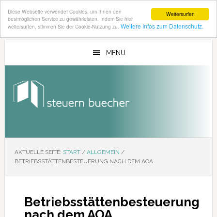
Diese Webseite verwendet Cookies, um Ihnen den
Weitersurfen
bestmöglichen Service zu gewährleisten. Indem Sie hier
Weitere Infos zum Datenschutz.
weitersurfen, stimmen Sie der Cookie-Nutzung zu.
Zum
Zur
Inhalt
Seitenspalte
MENU
springen
springen
AKTUELLE SEITE:
START
/
ALLGEMEIN
/
BETRIEBSSTÄTTENBESTEUERUNG NACH DEM AOA
Betriebsstättenbesteuerung
nach dem AOA