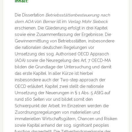
Inhalt:
Die Dissertation
Betriebsstättenbesteuerung nach
dem AOA
von
Berner
ist im
Verlag Mohr Siebeck
erschienen. Die Gliederung erfolgt in drei Kapitel
sowie eine Zusammenfassung der Ergebnisse. Die
Gewinnermittlung von Betriebsstätten, insbesondere
die nationalen deutschen Regelungen vor
Umsetzung des sog. Authorised OECD Appraoch
(AOA) sowie die Neuregelung des Art. 7 OECD-MA
bilden die Grundlage der Untersuchung und damit
das erste Kapitel. In aller Kürze ist hierbei
insbesondere auch der Two-step approach der
OECD erläutert. Kapitel zwei stellt die nationale
Umsetzung der Neuerungen in § 1 Abs. 5 AStG auf
rund 160 Seiten vor und bildet somit den
Schwerpunkt der Arbeit. Im Einzelnen werden die
Zuordnungsregelungen von materiellen und
immateriellen Wirtschaftsgütern, Chancen und Risiken
sowie Kapital anhand der sog. significant peoples
function dargestellt. Die Tatbestandsmerkmale der