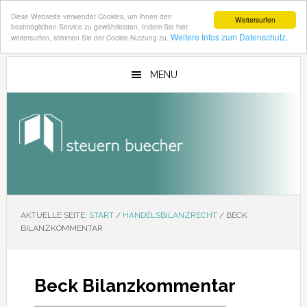
Diese Webseite verwendet Cookies, um Ihnen den
Weitersurfen
bestmöglichen Service zu gewährleisten. Indem Sie hier
Weitere Infos zum Datenschutz.
weitersurfen, stimmen Sie der Cookie-Nutzung zu.
Zum
Zur
Inhalt
Seitenspalte
MENU
springen
springen
AKTUELLE SEITE:
START
/
HANDELSBILANZRECHT
/
BECK
BILANZKOMMENTAR
Beck Bilanzkommentar