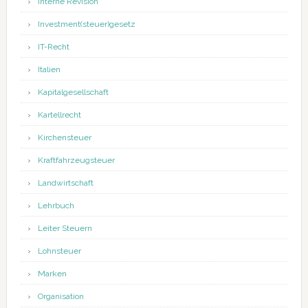
Interne Revision
Investment(steuer)gesetz
IT-Recht
Italien
Kapitalgesellschaft
Kartellrecht
Kirchensteuer
Kraftfahrzeugsteuer
Landwirtschaft
Lehrbuch
Leiter Steuern
Lohnsteuer
Marken
Organisation