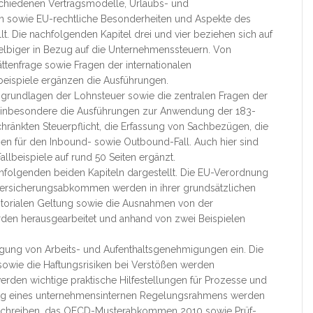
erschiedenen Vertragsmodelle, Urlaubs- und
n sowie EU-rechtliche Besonderheiten und Aspekte des
lt. Die nachfolgenden Kapitel drei und vier beziehen sich auf
lbiger in Bezug auf die Unternehmenssteuern. Von
ttenfrage sowie Fragen der internationalen
beispiele ergänzen die Ausführungen.
tsgrundlagen der Lohnsteuer sowie die zentralen Fragen der
 inbesondere die Ausführungen zur Anwendung der 183-
ränkten Steuerpflicht, die Erfassung von Sachbezügen, die
ür den Inbound- sowie Outbound-Fall. Auch hier sind
llbeispiele auf rund 50 Seiten ergänzt.
hfolgenden beiden Kapiteln dargestellt. Die EU-Verordnung
ersicherungsabkommen werden in ihrer grundsätzlichen
rritorialen Geltung sowie die Ausnahmen von der
rden herausgearbeitet und anhand von zwei Beispielen
angung von Arbeits- und Aufenthaltsgenehmigungen ein. Die
 sowie die Haftungsrisiken bei Verstößen werden
erden wichtige praktische Hilfestellungen für Prozesse und
tung eines unternehmensinternen Regelungsrahmens werden
F-Schreiben, das OECD-Musterabkommen 2010 sowie Prüf-