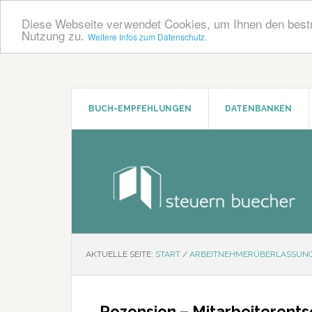
Diese Webseite verwendet Cookies, um Ihnen den bestm
Nutzung zu.
Weitere Infos zum Datenschutz.
Zum
Zur
Inhalt
Seitenspalte
springen
springen
BUCH-EMPFEHLUNGEN
DATENBANKEN
AKTUELLE SEITE:
START
/
ARBEITNEHMERÜBERLASSUN
Rezension – Mitarbeiterent