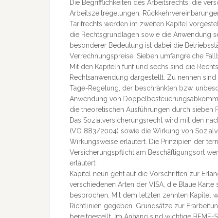
Die Begrifflichkeiten des Arbeitsrechts, die v
Arbeitszeitregelungen, Rückkehrvereinbarunge
Tarifrechts werden im zweiten Kapitel vorgestel
die Rechtsgrundlagen sowie die Anwendung se
besonderer Bedeutung ist dabei die Betriebsstä
Verrechnungspreise. Sieben umfangreiche Fall
Mit den Kapiteln fünf und sechs sind die Rech
Rechtsanwendung dargestellt. Zu nennen sind
Tage-Regelung, der beschränkten bzw. unbesch
Anwendung von Doppelbesteuerungsabkommen f
die theoretischen Ausführungen durch sieben Fa
Das Sozialversicherungsrecht wird mit den nac
(VO 883/2004) sowie die Wirkung von Sozialv
Wirkungsweise erläutert. Die Prinzipien der te
Versicherungspflicht am Beschäftigungsort we
erläutert.
Kapitel neun geht auf die Vorschriften zur Erl
verschiedenen Arten der VISA, die Blaue Karte
besprochen. Mit dem letzten zehnten Kapitel w
Richtlinien gegeben. Grundsätze zur Erarbei
bereitgestellt. Im Anhang sind wichtige BEM